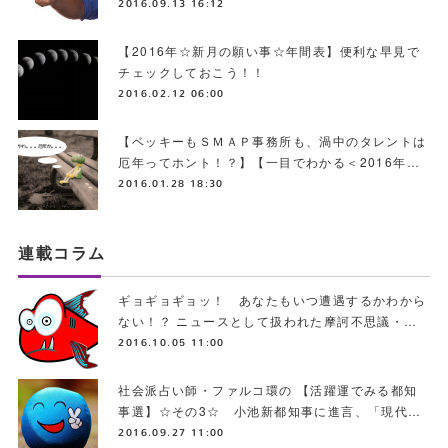
2016.09.13 16:12
【2016年☆新月の願い事☆年間表】便利な早見で
チェックしておこう！！
2016.02.12 06:00
【ベッキーもＳＭＡＰ事務所も、渦中のタレントは
厄年ってホント！？】【一目でわかる＜2016年…
2016.01.28 18:30
連載コラム
ギョギョギョッ！ あなたもいつ遭遇するかわから
ない！？ ニュースとして扱われた摩訶不思議・…
2016.10.05 11:00
社会派占い師・ファルコ環の 【活躍運でみる都知
事選】☆その3☆ 小池新都知事に進言、「現代…
2016.09.27 11:00