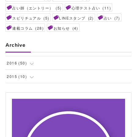
占い師（エントリー）
(
5
)
心理テスト占い
(
11
)
スピリチュアル
(
5
)
LINEスタンプ
(
2
)
占い
(
7
)
連載コラム
(
28
)
お知らせ
(
4
)
Archive
2016
(
50
)
(
3
)
2015
(
10
)
(
11
)
(
2
)
(
5
)
(
1
)
(
4
)
(
6
)
(
5
)
(
1
)