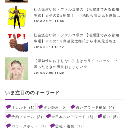
社会派占い師・ファルコ環の 【活躍運でみる都知
事選】☆その2☆衝撃！ 小池氏も増田氏も運気…
2016.09.21 11:00
社会派占い師・ファルコ環の 【活躍運でみる都知
事選】☆その1☆鳥越俊太郎氏から小泉元首相ま…
2016.09.13 16:12
【即効性のおまじない】もはやライフハック！？
困ったときの裏技おまじない☆
2016.09.06 11:20
いま注目ののキーワード
オカルト
(
1
)
占い師用
(
5
)
占いアワード補足
(
4
)
予約フォーム
(
2
)
全日本占いアワード
(
6
)
願い
(
5
)
パワースポット
(
1
)
霊視・透視
(
1
)