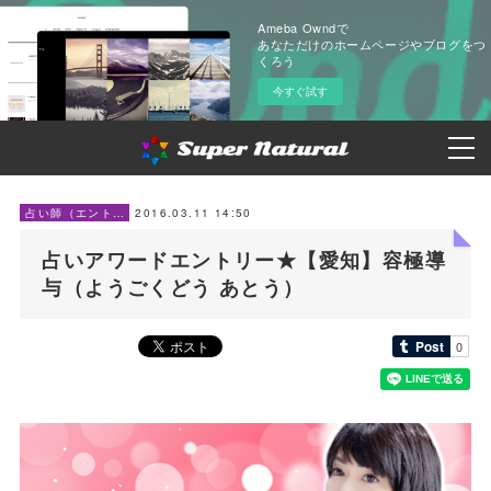
Ameba Owndで
あなただけのホームページやブログをつ
くろう
今すぐ試す
2016.03.11 14:50
占い師（エントリー）
占いアワードエントリー★【愛知】容極導
与（ようごくどう あとう）